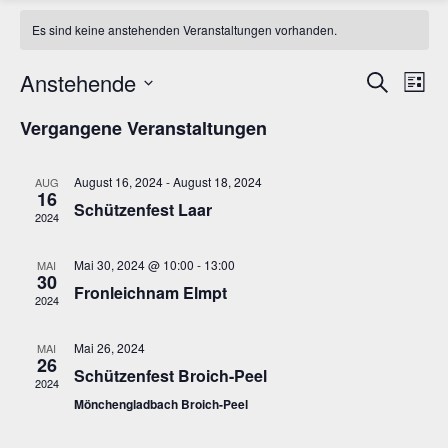
Es sind keine anstehenden Veranstaltungen vorhanden.
Anstehende
Verans
Ver
Suche
Liste
Ans
Datum
Suche
Vergangene Veranstaltungen
wählen.
Nav
und
August 16, 2024
-
August 18, 2024
AUG
Ansich
16
Schützenfest Laar
2024
Naviga
Mai 30, 2024 @ 10:00
-
13:00
MAI
30
Fronleichnam Elmpt
2024
Mai 26, 2024
MAI
26
Schützenfest Broich-Peel
2024
Mönchengladbach Broich-Peel